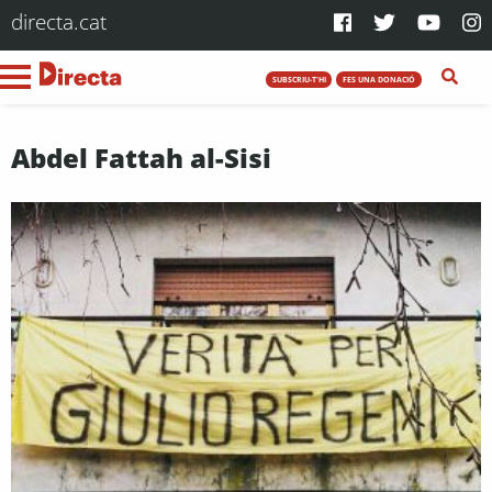
directa.cat
SUBSCRIU-T'HI
FES UNA DONACIÓ
Abdel Fattah al-Sisi