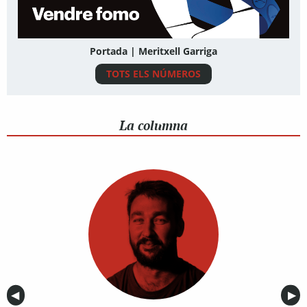
Portada | Meritxell Garriga
TOTS ELS NÚMEROS
La columna
Anterior
◀︎
Sig
▶︎