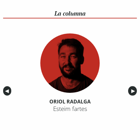
La columna
Anterior
◀︎
Sig
▶︎
ORIOL RADALGA
Esteim fartes