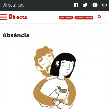
directa.cat
SUBSCRIU-T'HI
FES UNA DONACIÓ
Absència