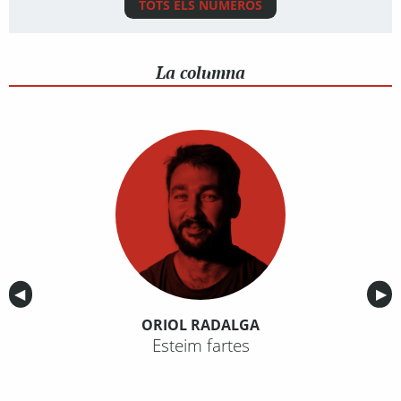
TOTS ELS NÚMEROS
La columna
Anterior
◀︎
Sig
▶︎
ORIOL RADALGA
Esteim fartes