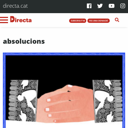
directa.cat
SUBSCRIU-T'HI
FES UNA DONACIÓ
absolucions