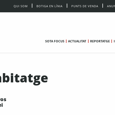
QUI SOM
BOTIGA EN LÍNIA
PUNTS DE VENDA
ANUN
SOTA FOCUS
ACTUALITAT
REPORTATGE
abitatge
ros
ei