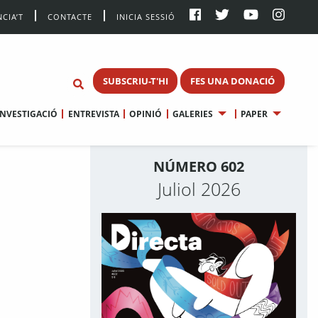
CIA’T
CONTACTE
INICIA SESSIÓ
SUBSCRIU-T'HI
FES UNA DONACIÓ
INVESTIGACIÓ
ENTREVISTA
OPINIÓ
GALERIES
PAPER
NÚMERO 602
Juliol 2026