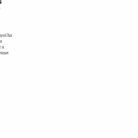
s
e
nyol ha
na
r a
eïnat