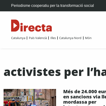
Periodisme cooperatiu per la transformació social
Catalunya
País Valencià
Illes
Catalunya Nord
Món
activistes per l’h
Més de 24.000 eu
en sancions via ll
mordassa per