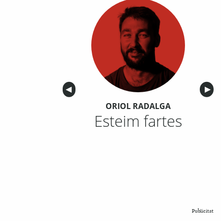
Anterior
◀︎
Sigu
▶︎
ORIOL RADALGA
Esteim fartes
Publicitat