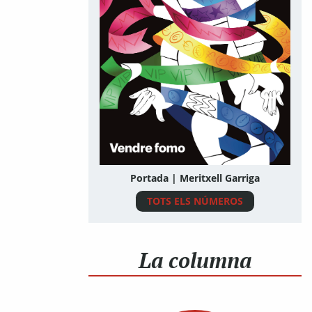
Portada | Meritxell Garriga
TOTS ELS NÚMEROS
La columna