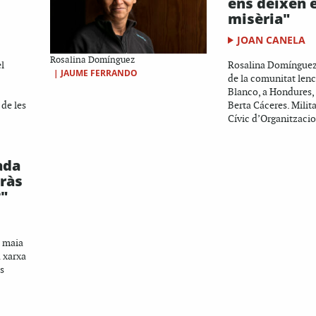
ens deixen 
misèria"
JOAN CANELA
Rosalina Domínguez
el
Rosalina Domínguez 
|
JAUME FERRANDO
de la comunitat lenc
Blanco, a Hondures,
 de les
Berta Cáceres. Milit
Cívic d’Organitzacio
ada
uràs
?"
a maia
a xarxa
s