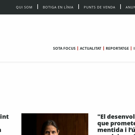
QUI SOM
BOTIGA EN LÍNIA
PUNTS DE VENDA
ANUN
SOTA FOCUS
ACTUALITAT
REPORTATGE
int
"El desenv
que promet
n
mentida i l’