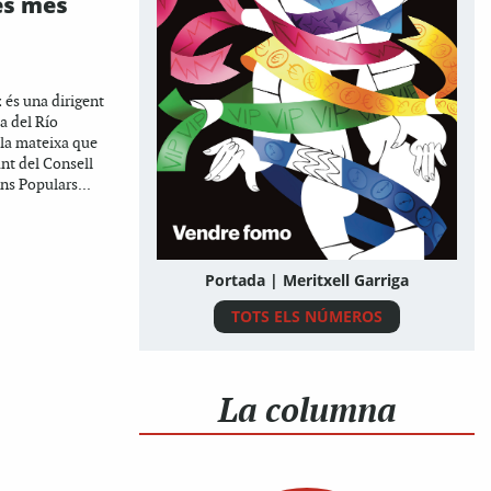
és més
és una dirigent
a del Río
 la mateixa que
ant del Consell
ns Populars...
Portada | Meritxell Garriga
TOTS ELS NÚMEROS
La columna