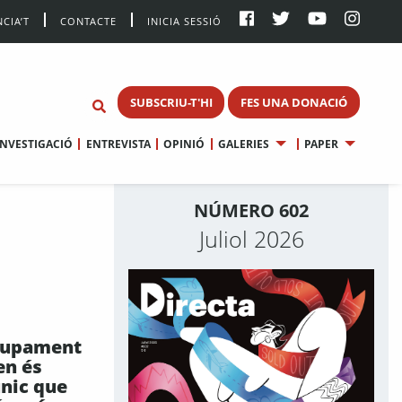
CIA’T
CONTACTE
INICIA SESSIÓ
SUBSCRIU-T'HI
FES UNA DONACIÓ
INVESTIGACIÓ
ENTREVISTA
OPINIÓ
GALERIES
PAPER
NÚMERO 602
Juliol 2026
olupament
en és
únic que