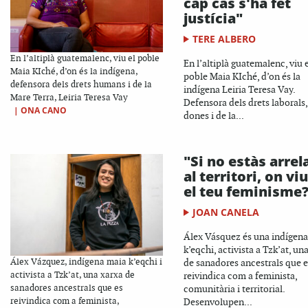
cap cas s'ha fet
justícia"
TERE ALBERO
En l’altiplà guatemalenc, viu el poble
En l’altiplà guatemalenc, viu 
Maia KIché, d’on és la indígena,
poble Maia KIché, d’on és la
defensora dels drets humans i de la
indígena Leiria Teresa Vay.
Mare Terra, Leiria Teresa Vay
Defensora dels drets laborals,
|
ONA CANO
dones i de la...
"Si no estàs arrel
al territori, on vi
el teu feminisme
JOAN CANELA
Álex Vásquez és una indígen
k’eqchi, activista a Tzk’at, un
Álex Vázquez, indígena maia k’eqchi i
de sanadores ancestrals que e
activista a Tzk’at, una xarxa de
reivindica com a feminista,
sanadores ancestrals que es
comunitària i territorial.
reivindica com a feminista,
Desenvolupen...