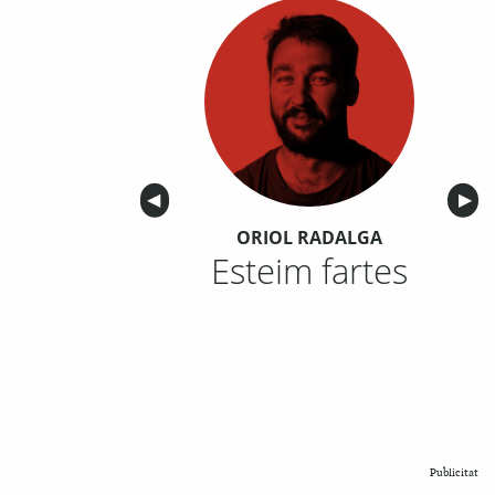
Anterior
◀︎
Sigu
▶︎
ORIOL RADALGA
Esteim fartes
Publicitat