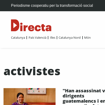
Periodisme cooperatiu per la transformació social
Catalunya
País Valencià
Illes
Catalunya Nord
Món
activistes
"Han assassinat v
dirigents
guatemalencs i e