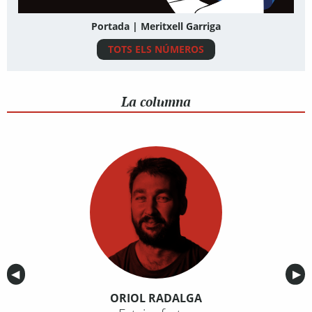
Portada | Meritxell Garriga
TOTS ELS NÚMEROS
La columna
Anterior
◀︎
Sig
▶︎
ORIOL RADALGA