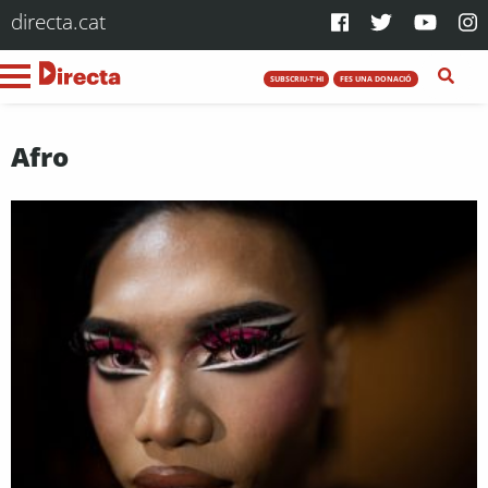
directa.cat
SUBSCRIU-T'HI
FES UNA DONACIÓ
Afro