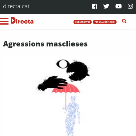
directa.cat
SUBSCRIU-T'HI
FES UNA DONACIÓ
Agressions masclieses