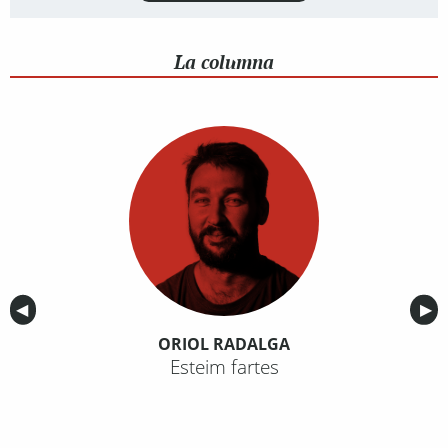
La columna
Anterior
◀︎
Sig
▶︎
ORIOL RADALGA
Esteim fartes