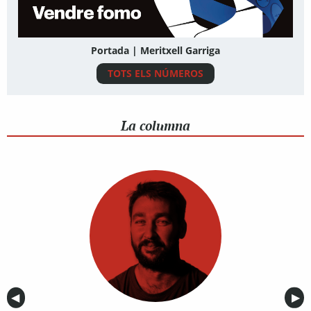
Portada | Meritxell Garriga
TOTS ELS NÚMEROS
La columna
Anterior
◀︎
Sig
▶︎