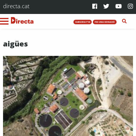
directa.cat
SUBSCRIU-T'HI
FES UNA DONACIÓ
aigües