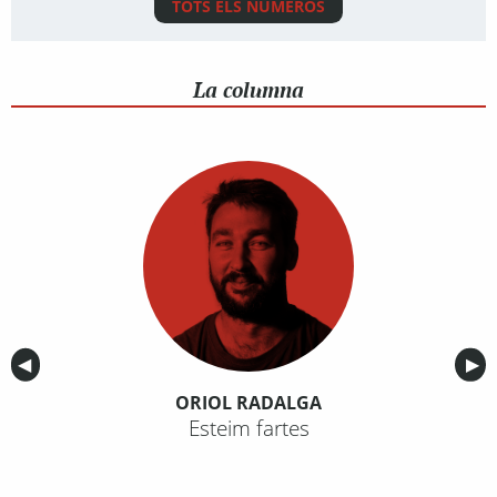
TOTS ELS NÚMEROS
La columna
Anterior
◀︎
Sig
▶︎
ORIOL RADALGA
Esteim fartes