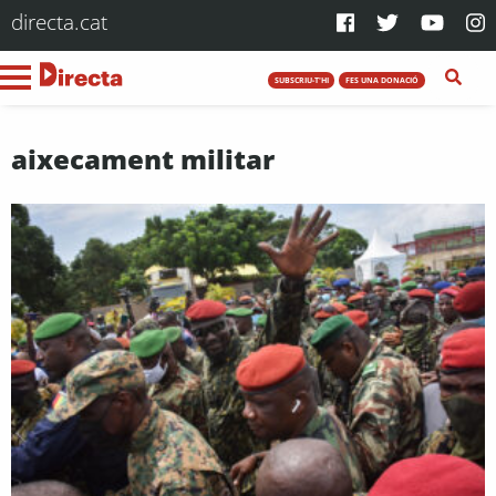
directa.cat
SUBSCRIU-T'HI
FES UNA DONACIÓ
aixecament militar