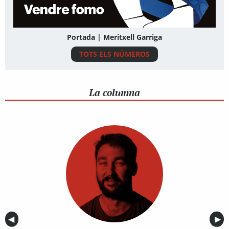
Portada | Meritxell Garriga
TOTS ELS NÚMEROS
La columna
Anterior
◀︎
Sig
▶︎