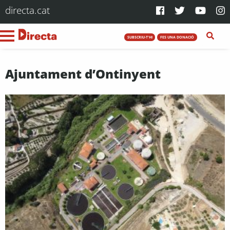
directa.cat
SUBSCRIU-T'HI
FES UNA DONACIÓ
Ajuntament d’Ontinyent