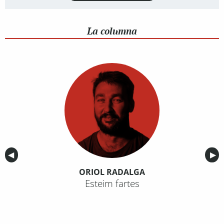
La columna
Anterior
◀︎
Sig
▶︎
ORIOL RADALGA
Esteim fartes