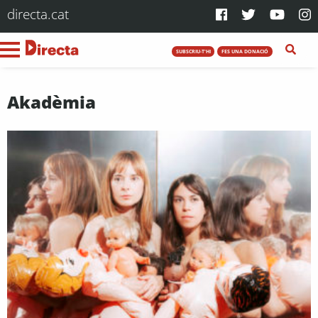
directa.cat
SUBSCRIU-T'HI
FES UNA DONACIÓ
Akadèmia