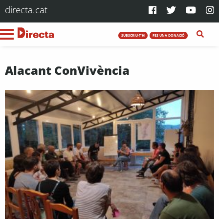
directa.cat
SUBSCRIU-T'HI
FES UNA DONACIÓ
Alacant ConVivència