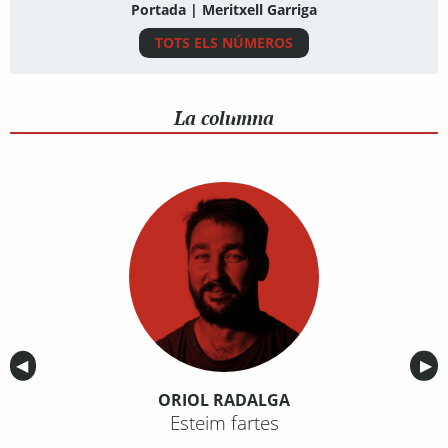
Portada | Meritxell Garriga
TOTS ELS NÚMEROS
La columna
Anterior
◀︎
Sig
▶︎
ORIOL RADALGA
Esteim fartes