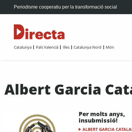
Periodisme cooperatiu per la transformació social
Catalunya
País Valencià
Illes
Catalunya Nord
Món
Albert Garcia Cat
Per molts anys,
insubmissió!
ALBERT GARCIA CATAL