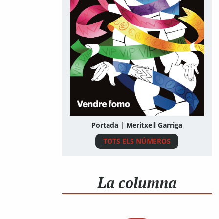
Portada | Meritxell Garriga
TOTS ELS NÚMEROS
La columna