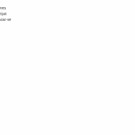
oves
tjat
arar-se