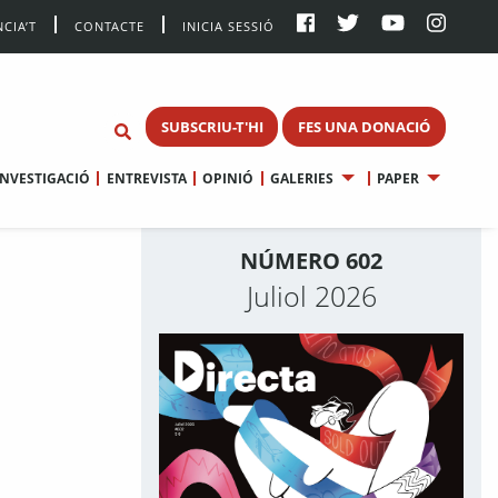
CIA’T
CONTACTE
INICIA SESSIÓ
SUBSCRIU-T'HI
FES UNA DONACIÓ
INVESTIGACIÓ
ENTREVISTA
OPINIÓ
GALERIES
PAPER
NÚMERO 602
Juliol 2026