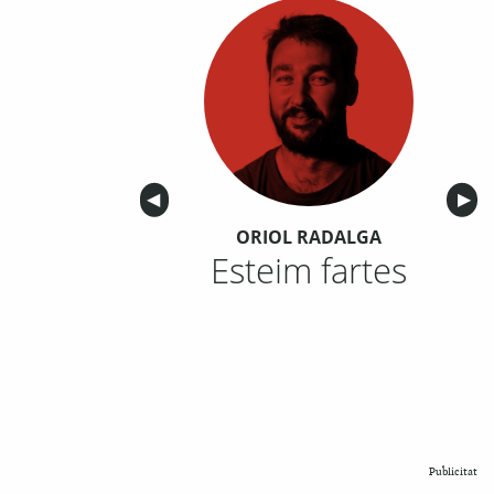
Anterior
◀︎
Sigu
▶︎
ORIOL RADALGA
Esteim fartes
Publicitat