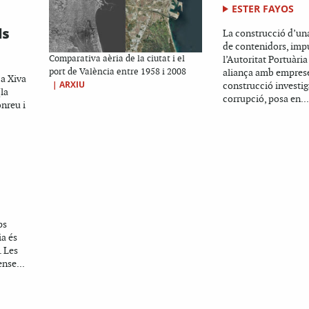
ESTER FAYOS
ls
La construcció d’un
de contenidors, imp
Comparativa aèria de la ciutat i el
l’Autoritat Portuàri
port de València entre 1958 i 2008
aliança amb emprese
 a Xiva
|
ARXIU
construcció investig
(la
corrupció, posa en...
onreu i
ps
ia és
. Les
ense...