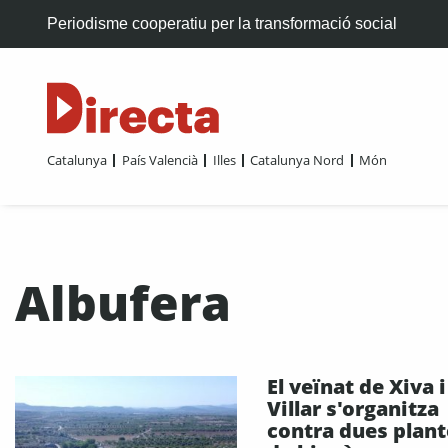
Periodisme cooperatiu per la transformació social
Catalunya
País Valencià
Illes
Catalunya Nord
Món
Albufera
El veïnat de Xiva i
Villar s'organitza
contra dues plant