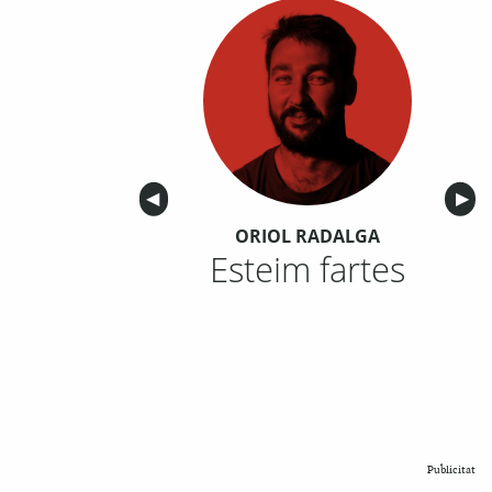
Anterior
◀︎
Sigu
▶︎
ORIOL RADALGA
Esteim fartes
Publicitat