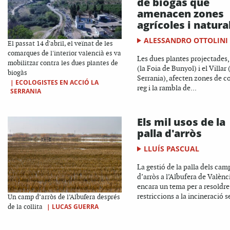
de biogàs que
amenacen zones
agrícoles i natura
ALESSANDRO OTTOLINI
El passat 14 d'abril, el veïnat de les
comarques de l'interior valencià es va
Les dues plantes projectades,
mobilitzar contra les dues plantes de
(la Foia de Bunyol) i el Villar 
biogàs
Serrania), afecten zones de c
|
ECOLOGISTES EN ACCIÓ LA
reg i la rambla de...
SERRANIA
Els mil usos de la
palla d'arròs
LLUÍS PASCUAL
La gestió de la palla dels cam
d’arròs a l’Albufera de Valènc
encara un tema per a resoldre
restriccions a la incineració s
Un camp d’arròs de l’Albufera després
|
LUCAS GUERRA
de la collita