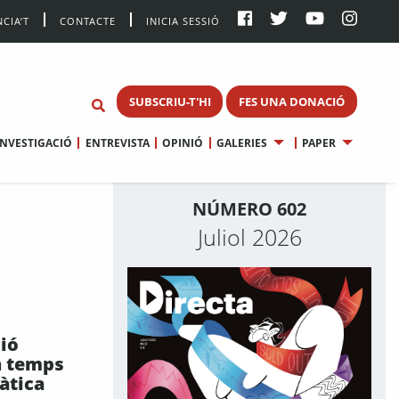
CIA’T
CONTACTE
INICIA SESSIÓ
SUBSCRIU-T'HI
FES UNA DONACIÓ
INVESTIGACIÓ
ENTREVISTA
OPINIÓ
GALERIES
PAPER
NÚMERO 602
Juliol 2026
ió
n temps
màtica