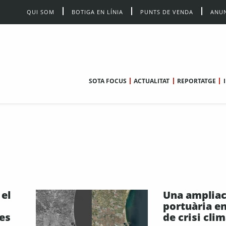
QUI SOM
BOTIGA EN LÍNIA
PUNTS DE VENDA
ANUN
SOTA FOCUS
ACTUALITAT
REPORTATGE
 el
Una ampliac
portuària e
es
de crisi cli