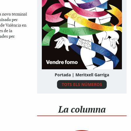
a nova terminal
ulsada per
a de València en
s de la
ades per
Portada | Meritxell Garriga
TOTS ELS NÚMEROS
La columna