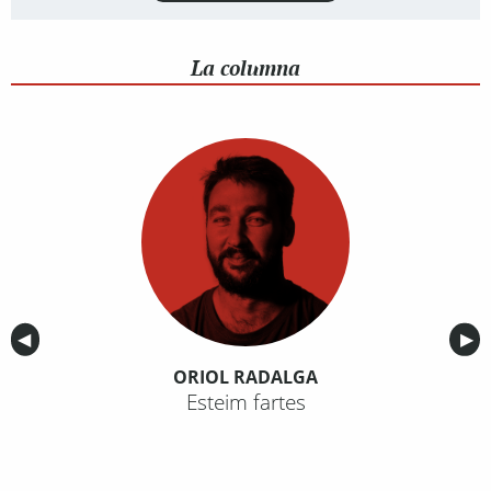
La columna
Anterior
◀︎
Sig
▶︎
ORIOL RADALGA
Esteim fartes