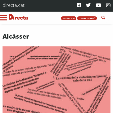
directa.cat
SUBSCRIU-T'HI
FES UNA DONACIÓ
Alcàsser