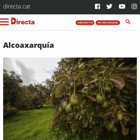
directa.cat
SUBSCRIU-T'HI
FES UNA DONACIÓ
Alcoaxarquía