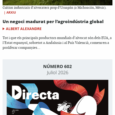
Cultius industrials d’alvocaters prop d’Uruapán (a Michoacán, Mèxic).
|
ARXIU
Un negoci madurat per l’agroindústria global
ALBERT ALEXANDRE
Tot i que els principals productors mundials d’alvocat són dels EUA, a
l’Estat espanyol, sobretot a Andalusia i al País Valencià, comencen a
proliferar companyies...
NÚMERO 602
Juliol 2026