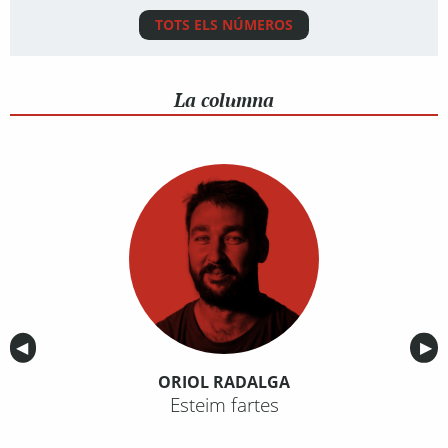
TOTS ELS NÚMEROS
La columna
Anterior
◀︎
Sig
▶︎
ORIOL RADALGA
Esteim fartes