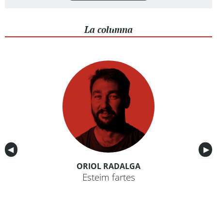
La columna
Anterior
◀︎
Sig
▶︎
ORIOL RADALGA
Esteim fartes