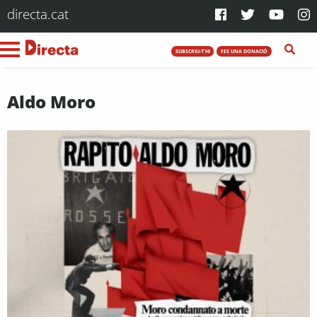
directa.cat
SUBSCRIU-T'HI
FES UNA DONACIÓ
Aldo Moro