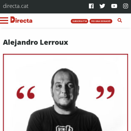
directa.cat
SUBSCRIU-T'HI
FES UNA DONACIÓ
Alejandro Lerroux