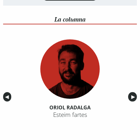
La columna
Anterior
◀︎
Sig
▶︎
ORIOL RADALGA
Esteim fartes