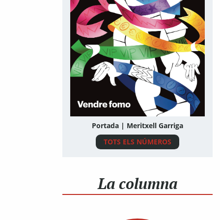
Portada | Meritxell Garriga
TOTS ELS NÚMEROS
La columna