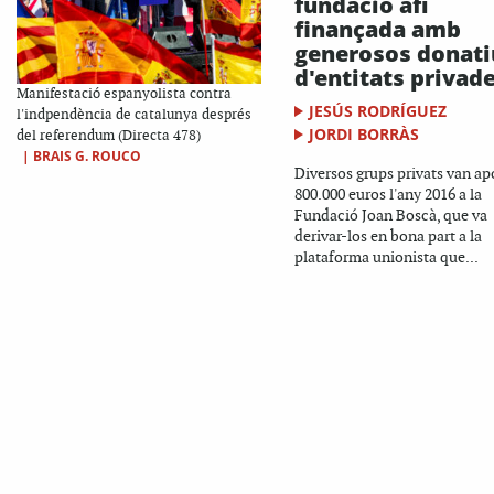
fundació afí
finançada amb
generosos donati
d'entitats privad
Manifestació espanyolista contra
JESÚS RODRÍGUEZ
l'indpendència de catalunya després
JORDI BORRÀS
del referendum (Directa 478)
|
BRAIS G. ROUCO
Diversos grups privats van ap
800.000 euros l'any 2016 a la
Fundació Joan Boscà, que va
derivar-los en bona part a la
plataforma unionista que...