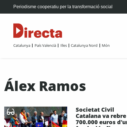
Periodisme cooperatiu per la transformació social
Catalunya
País Valencià
Illes
Catalunya Nord
Món
Álex Ramos
Societat Civil
Catalana va rebre
700.000 euros d'u