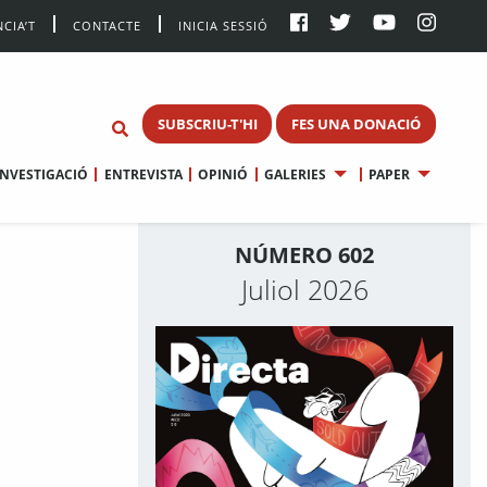
CIA’T
CONTACTE
INICIA SESSIÓ
SUBSCRIU-T'HI
FES UNA DONACIÓ
INVESTIGACIÓ
ENTREVISTA
OPINIÓ
GALERIES
PAPER
NÚMERO 602
Juliol 2026