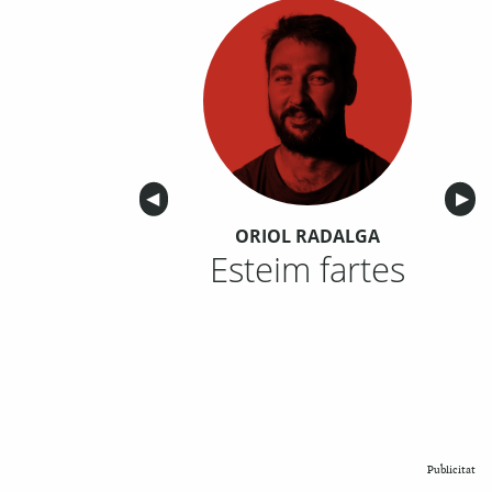
Anterior
◀︎
Sigu
▶︎
ORIOL RADALGA
Esteim fartes
Publicitat