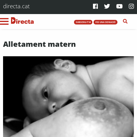
directa.cat
SUBSCRIU-T'HI
FES UNA DONACIÓ
Alletament matern