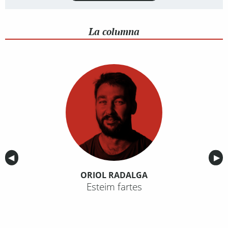
La columna
Anterior
◀︎
Sig
▶︎
ORIOL RADALGA
Esteim fartes