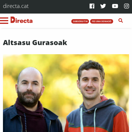
directa.cat
SUBSCRIU-T'HI
FES UNA DONACIÓ
Altsasu Gurasoak