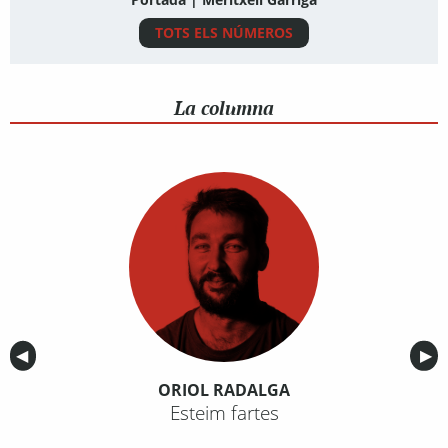
TOTS ELS NÚMEROS
La columna
Anterior
◀︎
Sig
▶︎
ORIOL RADALGA
Esteim fartes