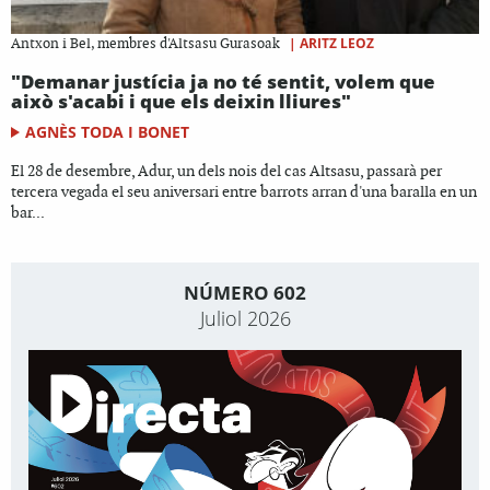
|
ARITZ LEOZ
Antxon i Bel, membres d'Altsasu Gurasoak
"Demanar justícia ja no té sentit, volem que
això s'acabi i que els deixin lliures"
AGNÈS TODA I BONET
El 28 de desembre, Adur, un dels nois del cas Altsasu, passarà per
tercera vegada el seu aniversari entre barrots arran d'una baralla en un
bar...
NÚMERO 602
Juliol 2026