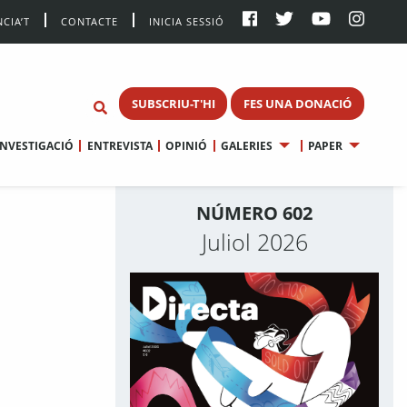
CIA’T
CONTACTE
INICIA SESSIÓ
SUBSCRIU-T'HI
FES UNA DONACIÓ
INVESTIGACIÓ
ENTREVISTA
OPINIÓ
GALERIES
PAPER
NÚMERO 602
Juliol 2026