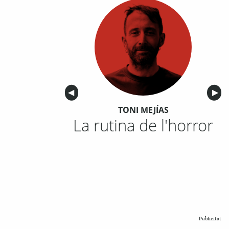
Anterior
◀︎
Sigu
▶︎
TONI MEJÍAS
La rutina de l'horror
Publicitat