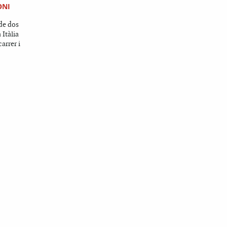
ONI
 de dos
 Itàlia
carrer i