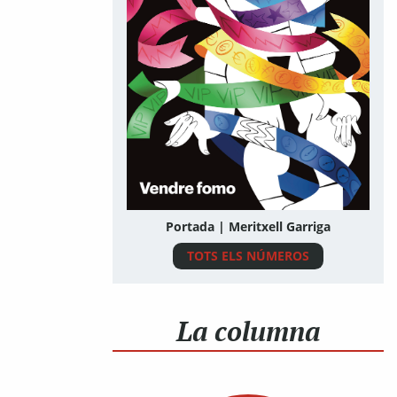
Portada | Meritxell Garriga
TOTS ELS NÚMEROS
La columna