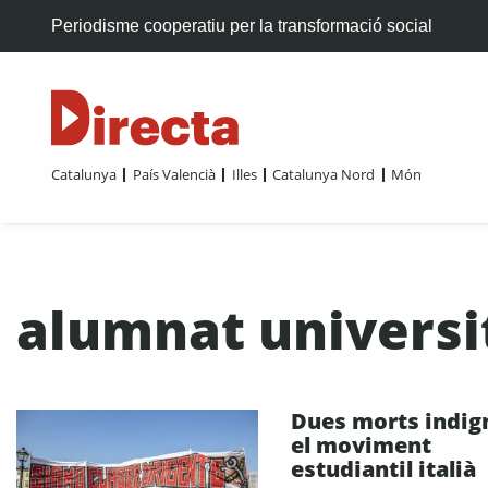
Periodisme cooperatiu per la transformació social
Catalunya
País Valencià
Illes
Catalunya Nord
Món
alumnat universi
Dues morts indig
el moviment
estudiantil italià