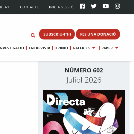
CIA’T
CONTACTE
INICIA SESSIÓ
SUBSCRIU-T'HI
FES UNA DONACIÓ
INVESTIGACIÓ
ENTREVISTA
OPINIÓ
GALERIES
PAPER
NÚMERO 602
Juliol 2026