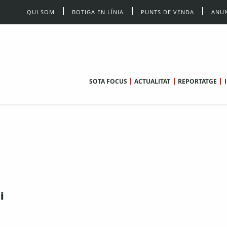
QUI SOM
BOTIGA EN LÍNIA
PUNTS DE VENDA
ANUN
SOTA FOCUS
ACTUALITAT
REPORTATGE
i