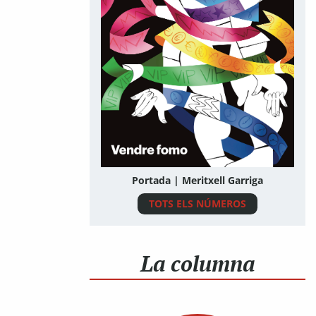
Portada | Meritxell Garriga
TOTS ELS NÚMEROS
La columna