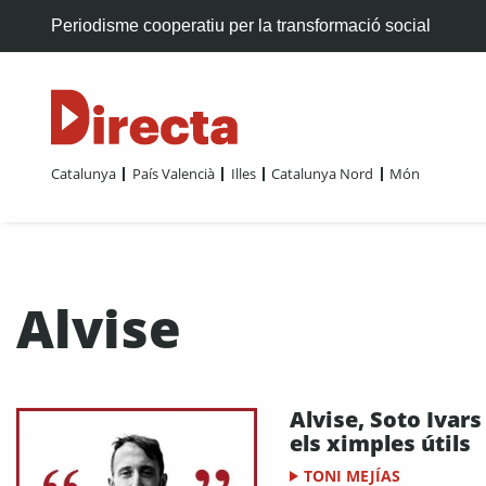
Periodisme cooperatiu per la transformació social
Catalunya
País Valencià
Illes
Catalunya Nord
Món
Alvise
Alvise, Soto Ivars 
els ximples útils
TONI MEJÍAS