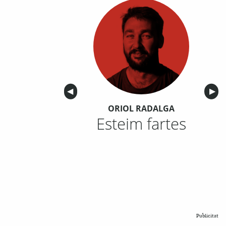
Anterior
◀︎
Sigu
▶︎
ORIOL RADALGA
Esteim fartes
Publicitat