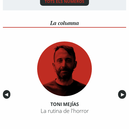
TOTS ELS NÚMEROS
La columna
Anterior
◀︎
Sig
▶︎
TONI MEJÍAS
La rutina de l'horror