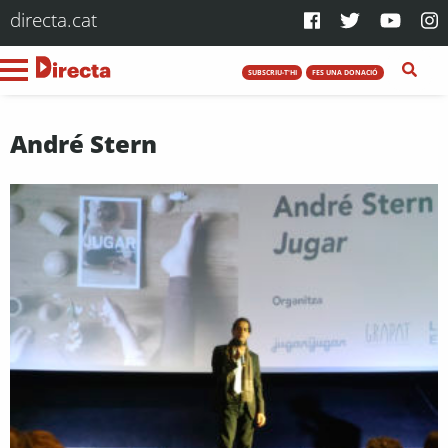
directa.cat
SUBSCRIU-T'HI
FES UNA DONACIÓ
André Stern