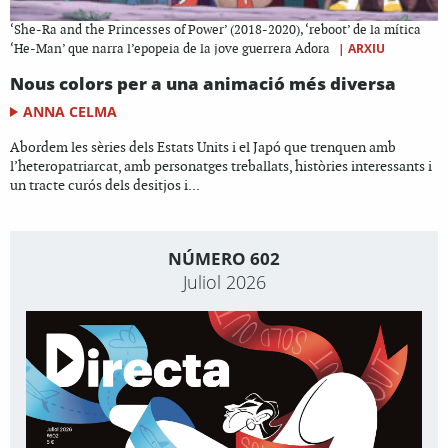
‘She-Ra and the Princesses of Power’ (2018-2020), ‘reboot’ de la mítica
|
ARXIU
‘He-Man’ que narra l’epopeia de la jove guerrera Adora
Nous colors per a una animació més diversa
ANNA CELMA
Abordem les sèries dels Estats Units i el Japó que trenquen amb
l’heteropatriarcat, amb personatges treballats, històries interessants i
un tracte curós dels desitjos i...
NÚMERO 602
Juliol 2026