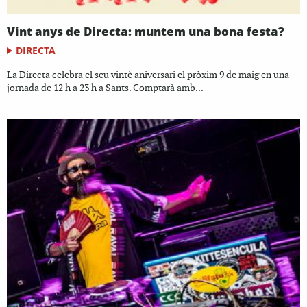
Vint anys de Directa: muntem una bona festa?
DIRECTA
La Directa celebra el seu vintè aniversari el pròxim 9 de maig en una
jornada de 12 h a 23 h a Sants. Comptarà amb...