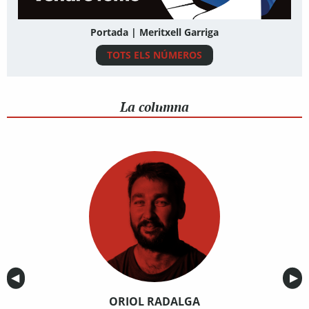
Portada | Meritxell Garriga
TOTS ELS NÚMEROS
La columna
Anterior
◀︎
Sig
▶︎
ORIOL RADALGA