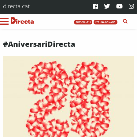
directa.cat
SUBSCRIU-T'HI
FES UNA DONACIÓ
#AniversariDirecta