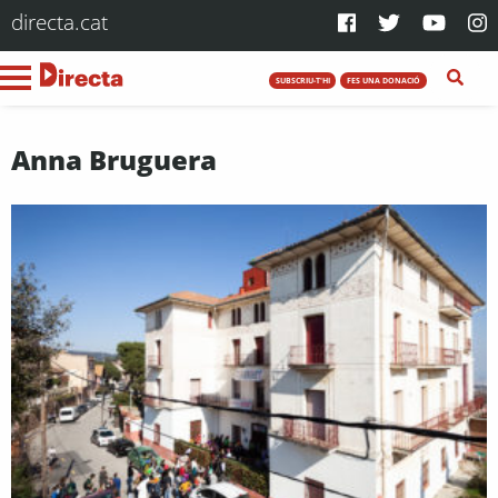
directa.cat
SUBSCRIU-T'HI
FES UNA DONACIÓ
Anna Bruguera