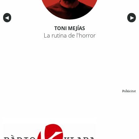
Anterior
◀︎
Sig
▶︎
TONI MEJÍAS
La rutina de l'horror
Publicitat