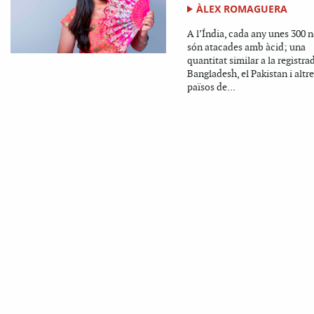
ÀLEX ROMAGUERA
A l’Índia, cada any unes 300 n
són atacades amb àcid; una
quantitat similar a la registra
Bangladesh, el Pakistan i altr
països de...