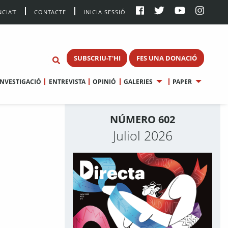
CIA’T
CONTACTE
INICIA SESSIÓ
SUBSCRIU-T'HI
FES UNA DONACIÓ
INVESTIGACIÓ
ENTREVISTA
OPINIÓ
GALERIES
PAPER
NÚMERO 602
Juliol 2026