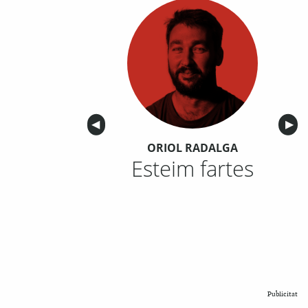
Anterior
◀︎
Sigu
▶︎
ORIOL RADALGA
Esteim fartes
Publicitat