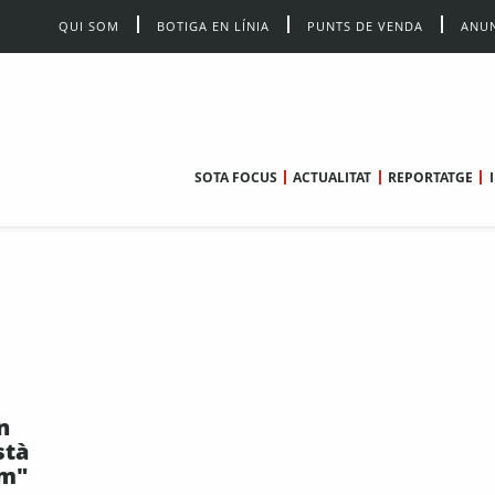
QUI SOM
BOTIGA EN LÍNIA
PUNTS DE VENDA
ANUN
SOTA FOCUS
ACTUALITAT
REPORTATGE
n
stà
om"