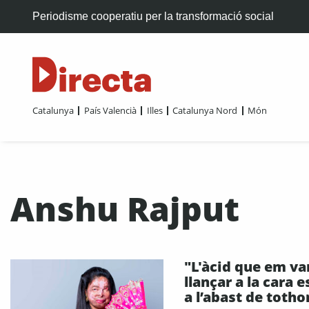
Periodisme cooperatiu per la transformació social
Catalunya
País Valencià
Illes
Catalunya Nord
Món
Anshu Rajput
"L'àcid que em va
llançar a la cara e
a l’abast de toth