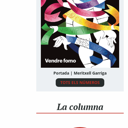
Portada | Meritxell Garriga
TOTS ELS NÚMEROS
La columna