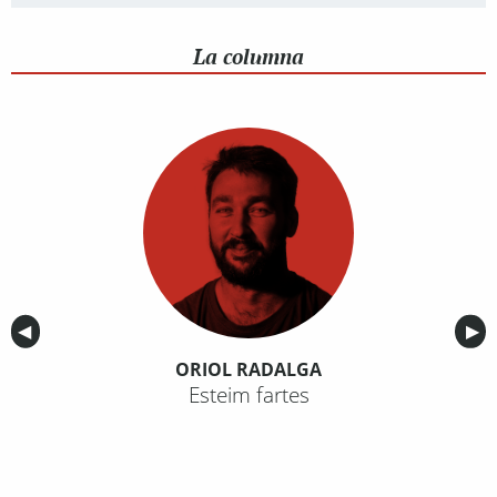
La columna
Anterior
◀︎
Sig
▶︎
ORIOL RADALGA
Esteim fartes