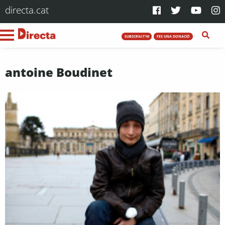
directa.cat
SUBSCRIU-T'HI
FES UNA DONACIÓ
antoine Boudinet