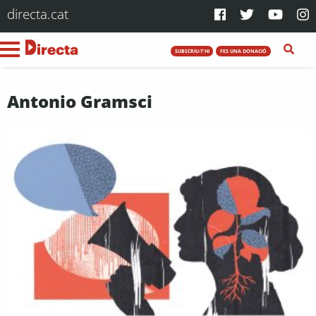
directa.cat
SUBSCRIU-T'HI
FES UNA DONACIÓ
Antonio Gramsci