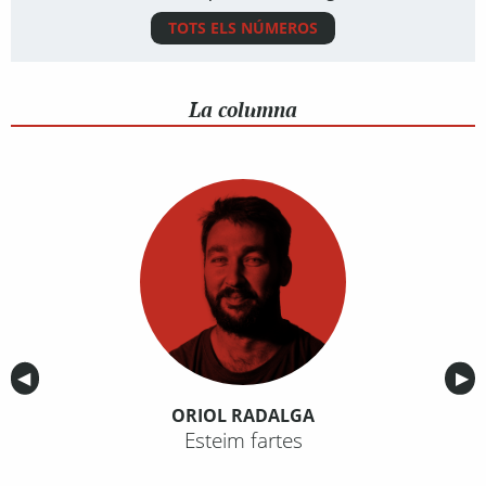
TOTS ELS NÚMEROS
La columna
Anterior
◀︎
Sig
▶︎
ORIOL RADALGA
Esteim fartes