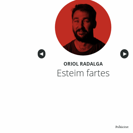
Anterior
◀︎
Sigu
▶︎
ORIOL RADALGA
Esteim fartes
Publicitat