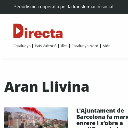
Periodisme cooperatiu per la transformació social
Catalunya
País Valencià
Illes
Catalunya Nord
Món
Aran Llivina
L'Ajuntament de
Barcelona fa mar
enrere i s’obre a