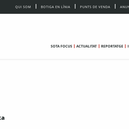
QUI SOM
BOTIGA EN LÍNIA
PUNTS DE VENDA
ANUN
SOTA FOCUS
ACTUALITAT
REPORTATGE
xa