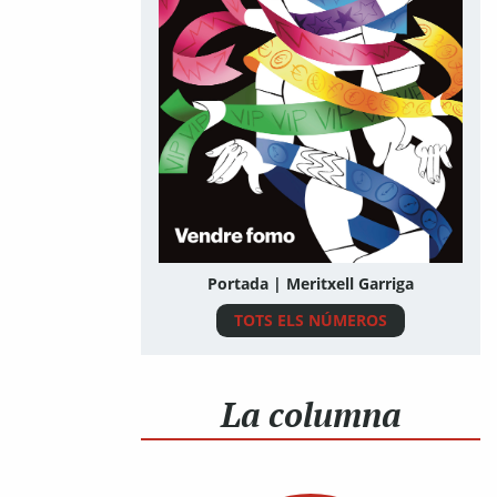
Portada | Meritxell Garriga
TOTS ELS NÚMEROS
La columna