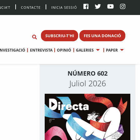
CIA’T
CONTACTE
INICIA SESSIÓ
SUBSCRIU-T'HI
FES UNA DONACIÓ
INVESTIGACIÓ
ENTREVISTA
OPINIÓ
GALERIES
PAPER
NÚMERO 602
Juliol 2026