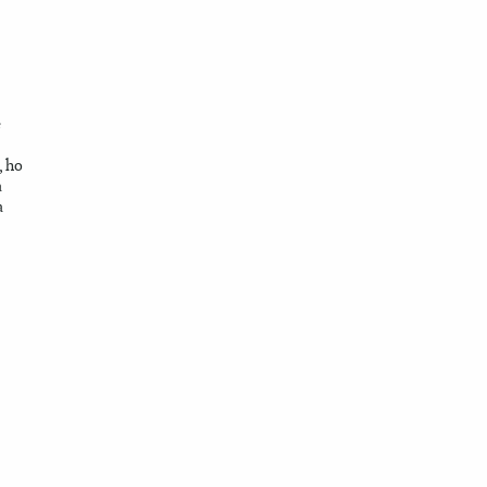
e
, ho
a
a