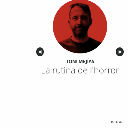
Anterior
◀︎
Sigu
▶︎
TONI MEJÍAS
La rutina de l'horror
Publicitat