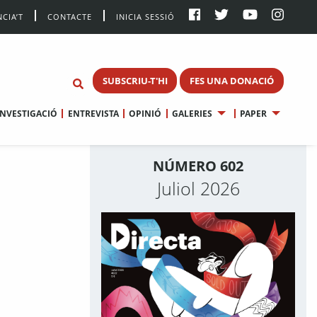
CIA’T
CONTACTE
INICIA SESSIÓ
SUBSCRIU-T'HI
FES UNA DONACIÓ
INVESTIGACIÓ
ENTREVISTA
OPINIÓ
GALERIES
PAPER
NÚMERO 602
Juliol 2026