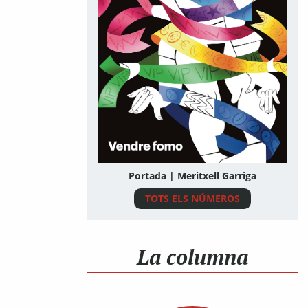
Portada | Meritxell Garriga
TOTS ELS NÚMEROS
La columna