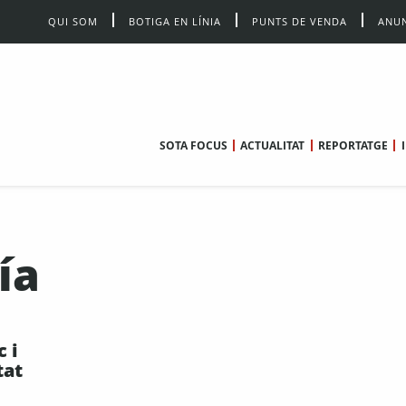
QUI SOM
BOTIGA EN LÍNIA
PUNTS DE VENDA
ANUN
SOTA FOCUS
ACTUALITAT
REPORTATGE
ía
c i
tat