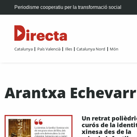
Periodisme cooperatiu per la transformació social
Catalunya
País Valencià
Illes
Catalunya Nord
Món
Arantxa Echevarr
Un retrat polièdri
curós de la identi
xinesa des de la