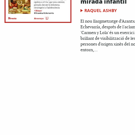
mirada infantil
RAQUEL ASHBY
El nou llargmetratge d’Arantx
Echevarría, després de l'acla
'Carmen y Lola' és un exercici
brillant de visibilització de le
persones d'origen xinès del n
entorn,...