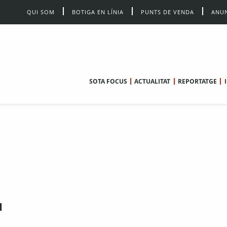
QUI SOM
BOTIGA EN LÍNIA
PUNTS DE VENDA
ANUN
SOTA FOCUS
ACTUALITAT
REPORTATGE
l