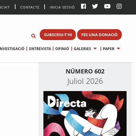
CIA’T
CONTACTE
INICIA SESSIÓ
SUBSCRIU-T'HI
FES UNA DONACIÓ
INVESTIGACIÓ
ENTREVISTA
OPINIÓ
GALERIES
PAPER
NÚMERO 602
Juliol 2026