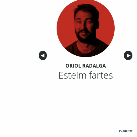
Anterior
◀︎
Sigu
▶︎
ORIOL RADALGA
Esteim fartes
Publicitat