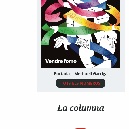
Portada | Meritxell Garriga
TOTS ELS NÚMEROS
La columna