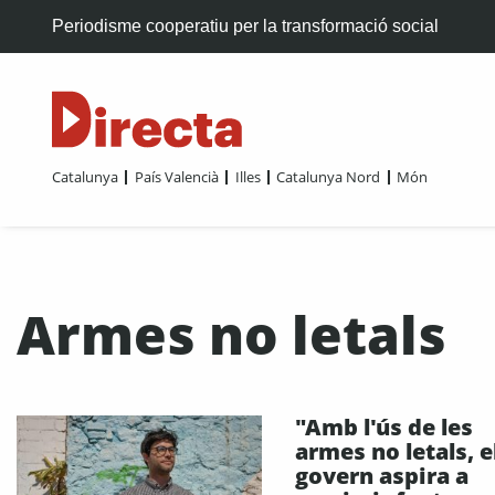
Periodisme cooperatiu per la transformació social
Catalunya
País Valencià
Illes
Catalunya Nord
Món
Armes no letals
"Amb l'ús de les
armes no letals, e
govern aspira a