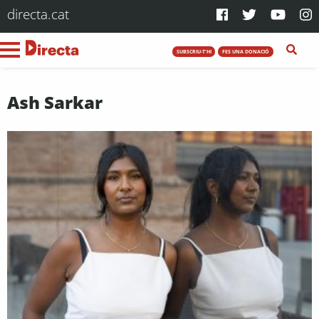
directa.cat
SUBSCRIU-T'HI
FES UNA DONACIÓ
Ash Sarkar