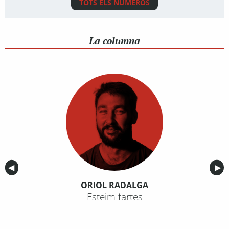
TOTS ELS NÚMEROS
La columna
Anterior
◀︎
Sig
▶︎
ORIOL RADALGA
Esteim fartes