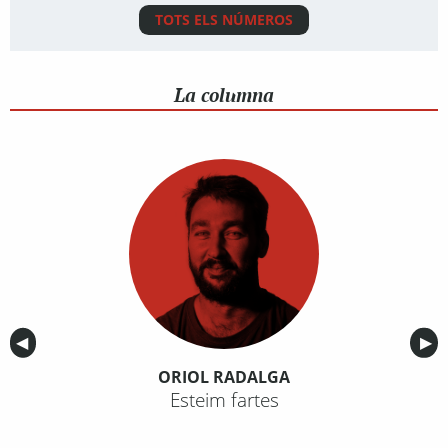
TOTS ELS NÚMEROS
La columna
Anterior
◀︎
Sig
▶︎
ORIOL RADALGA
Esteim fartes