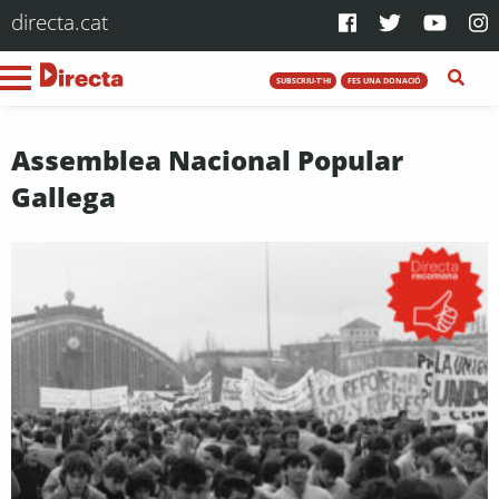
directa.cat
SUBSCRIU-T'HI
FES UNA DONACIÓ
Assemblea Nacional Popular
Gallega