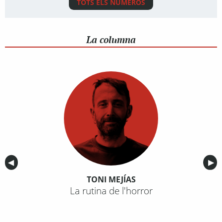
TOTS ELS NÚMEROS
La columna
Anterior
◀︎
Sig
▶︎
TONI MEJÍAS
La rutina de l'horror