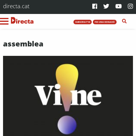
directa.cat
SUBSCRIU-T'HI
FES UNA DONACIÓ
assemblea