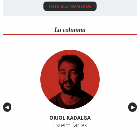
TOTS ELS NÚMEROS
La columna
Anterior
◀︎
Sig
▶︎
ORIOL RADALGA
Esteim fartes