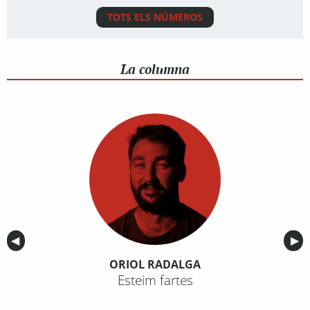
TOTS ELS NÚMEROS
La columna
Anterior
◀︎
Sig
▶︎
ORIOL RADALGA
Esteim fartes