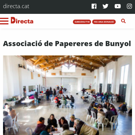
directa.cat
SUBSCRIU-T'HI
FES UNA DONACIÓ
Associació de Papereres de Bunyol