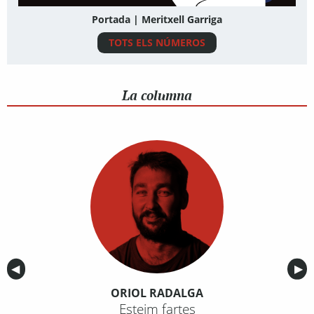
Portada | Meritxell Garriga
TOTS ELS NÚMEROS
La columna
Anterior
◀︎
Sig
▶︎
ORIOL RADALGA
Esteim fartes