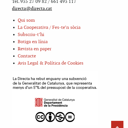
Tel. 935 27 09 82 / 661 493 117
directa@directa.cat
Qui som
La Cooperativa / Fes-te’n sòcia
Subscriu-t’hi
Botiga en línia
Revista en paper
Contacte
Avis Legal & Política de Cookies