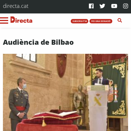
directa.cat
SUBSCRIU-T'HI
FES UNA DONACIÓ
Audiència de Bilbao