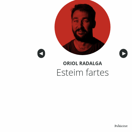
Anterior
◀︎
Sigu
▶︎
ORIOL RADALGA
Esteim fartes
Publicitat