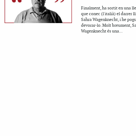
Finalment, ha sortit en una l
que conec (l'italià) el darrer l
Sahra Wagenknecht, i he pog
devorar-lo. Molt breument, S
Wagenknecht és una...