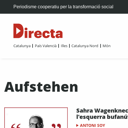
Periodisme cooperatiu per la transformació social
Catalunya
País Valencià
Illes
Catalunya Nord
Món
Aufstehen
Sahra Wagenknec
l'esquerra bufanú
ANTONI SOY