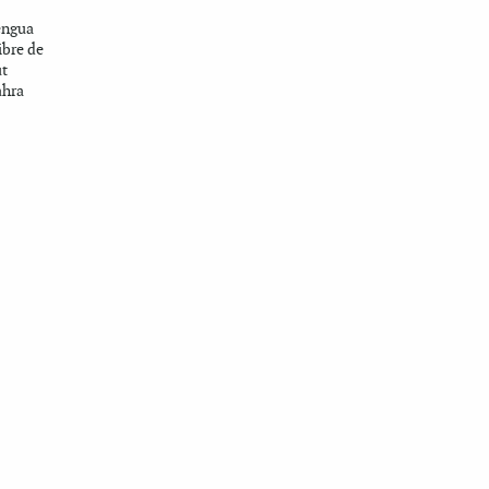
lengua
libre de
ut
ahra