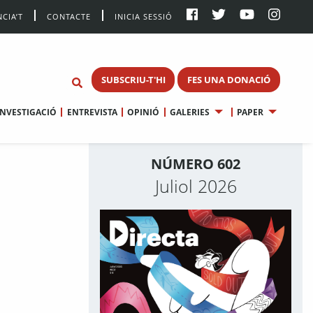
CIA’T
CONTACTE
INICIA SESSIÓ
SUBSCRIU-T'HI
FES UNA DONACIÓ
INVESTIGACIÓ
ENTREVISTA
OPINIÓ
GALERIES
PAPER
NÚMERO 602
Juliol 2026