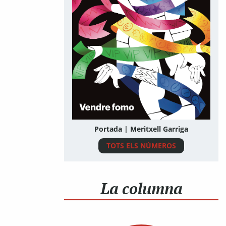
Portada | Meritxell Garriga
TOTS ELS NÚMEROS
La columna