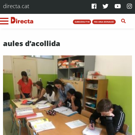
directa.cat
SUBSCRIU-T'HI
FES UNA DONACIÓ
aules d’acollida