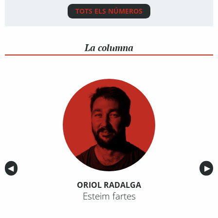
TOTS ELS NÚMEROS
La columna
Anterior
◀︎
Sig
▶︎
ORIOL RADALGA
Esteim fartes