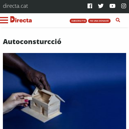
directa.cat
SUBSCRIU-T'HI
FES UNA DONACIÓ
Autoconsturcció