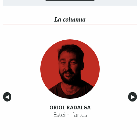
La columna
Anterior
◀︎
Sig
▶︎
ORIOL RADALGA
Esteim fartes