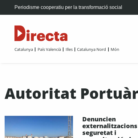
Periodisme cooperatiu per la transformació social
Catalunya
País Valencià
Illes
Catalunya Nord
Món
Autoritat Portuà
Denuncien
externalitzacions
seguretat i