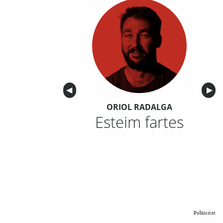
Anterior
◀︎
Sigu
▶︎
ORIOL RADALGA
Esteim fartes
Publicitat