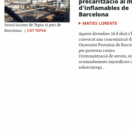
precarització al m
d'inflamables de
Barcelona
MATIES LORENTE
Instal·lacions de Tepsa al port de
|
CGT TEPSA
Barcelona
Aquest divendres 16 d'abril s’
convocat una concentració d
l’Autoritat Portuària de Barc
per protestar contra
l’externalització de serveis, el
acomiadaments injustificats i
sobrecàrrega...