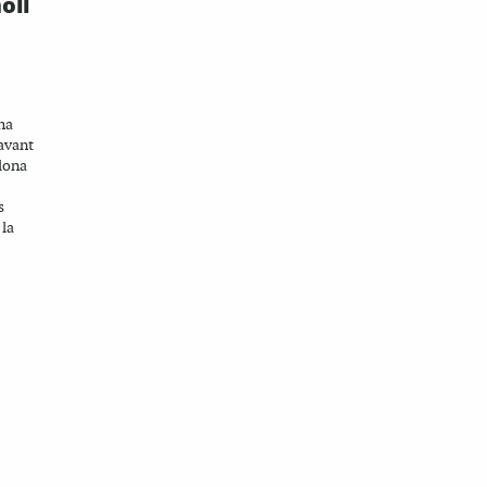
oll
ha
avant
elona
s
 la