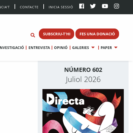
CIA’T
CONTACTE
INICIA SESSIÓ
SUBSCRIU-T'HI
FES UNA DONACIÓ
INVESTIGACIÓ
ENTREVISTA
OPINIÓ
GALERIES
PAPER
NÚMERO 602
Juliol 2026