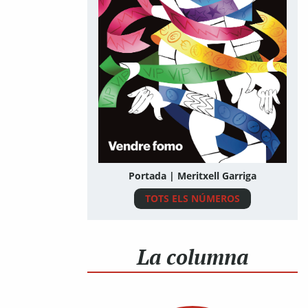
Portada | Meritxell Garriga
TOTS ELS NÚMEROS
La columna