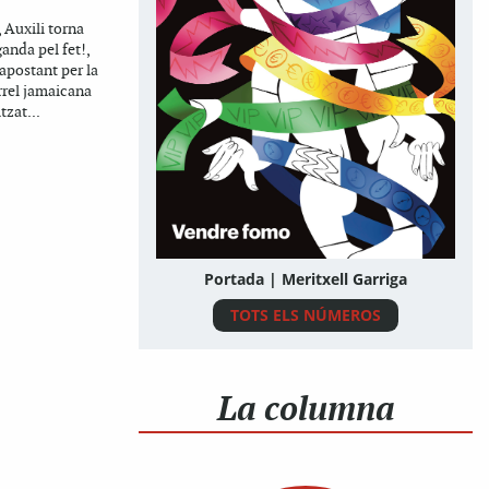
 Auxili torna
anda pel fet!,
apostant per la
arrel jamaicana
tzat...
Portada | Meritxell Garriga
TOTS ELS NÚMEROS
La columna