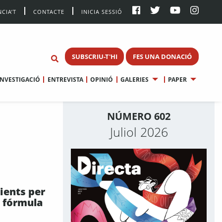
CIA’T
CONTACTE
INICIA SESSIÓ
SUBSCRIU-T'HI
FES UNA DONACIÓ
INVESTIGACIÓ
ENTREVISTA
OPINIÓ
GALERIES
PAPER
NÚMERO 602
Juliol 2026
ients per
a fórmula