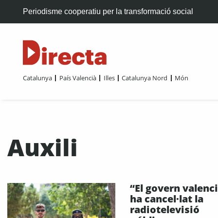
Periodisme cooperatiu per la transformació social
Catalunya
País Valencià
Illes
Catalunya Nord
Món
Auxili
“El govern valenc
ha cancel·lat la
radiotelevisió