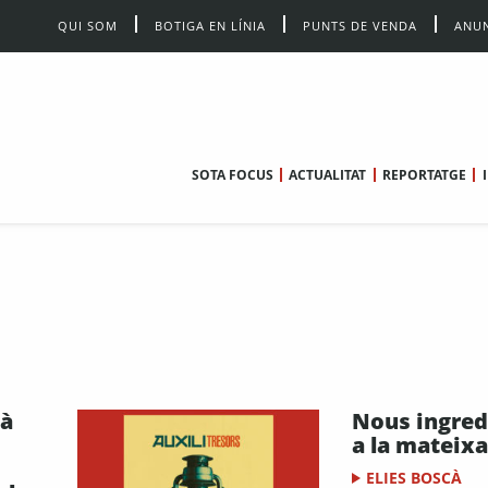
QUI SOM
BOTIGA EN LÍNIA
PUNTS DE VENDA
ANUN
SOTA FOCUS
ACTUALITAT
REPORTATGE
ià
Nous ingred
a la mateix
ELIES BOSCÀ