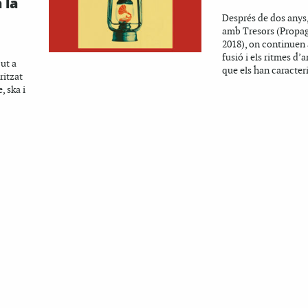
 la
Després de dos anys,
amb Tresors (Propag
2018), on continuen 
fusió i els ritmes d’
ut a
que els han caracteri
ritzat
, ska i