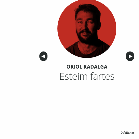
Anterior
◀︎
Sigu
▶︎
ORIOL RADALGA
Esteim fartes
Publicitat