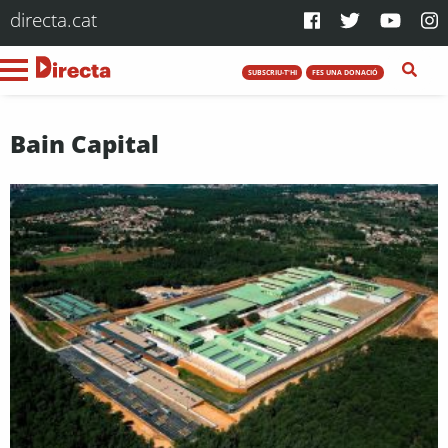
directa.cat
SUBSCRIU-T'HI
FES UNA DONACIÓ
Bain Capital