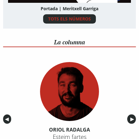
Portada | Meritxell Garriga
TOTS ELS NÚMEROS
La columna
Anterior
◀︎
Sig
▶︎
ORIOL RADALGA
Esteim fartes