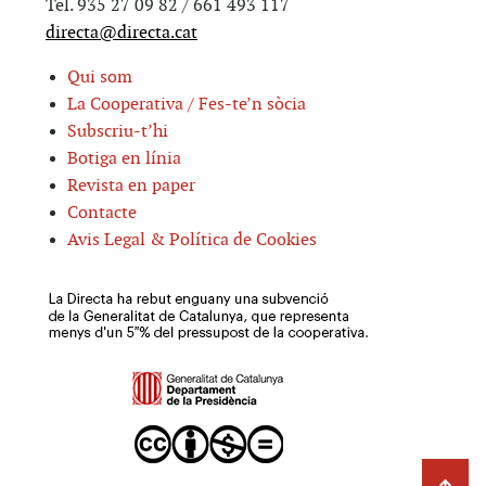
Tel. 935 27 09 82 / 661 493 117
directa@directa.cat
Qui som
La Cooperativa / Fes-te’n sòcia
Subscriu-t’hi
Botiga en línia
Revista en paper
Contacte
Avis Legal & Política de Cookies