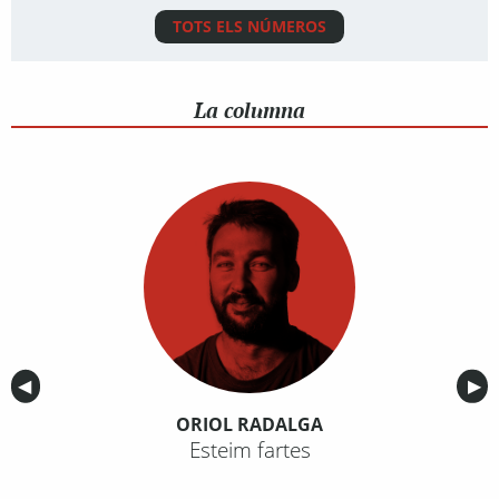
TOTS ELS NÚMEROS
La columna
Anterior
◀︎
Sig
▶︎
ORIOL RADALGA
Esteim fartes