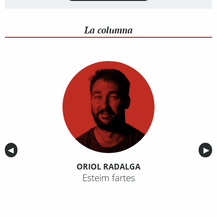
La columna
Anterior
◀︎
Sig
▶︎
ORIOL RADALGA
Esteim fartes