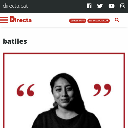
directa.cat
SUBSCRIU-T'HI
FES UNA DONACIÓ
batlles