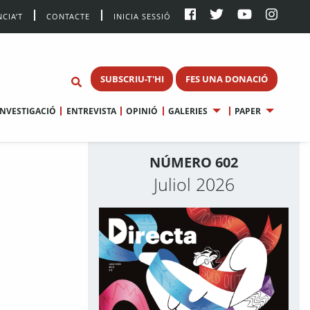
CIA’T
CONTACTE
INICIA SESSIÓ
SUBSCRIU-T'HI
FES UNA DONACIÓ
INVESTIGACIÓ
ENTREVISTA
OPINIÓ
GALERIES
PAPER
NÚMERO 602
Juliol 2026