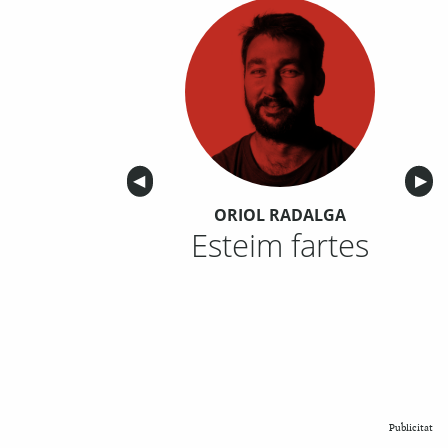
Anterior
◀︎
Sigu
▶︎
ORIOL RADALGA
Esteim fartes
Publicitat