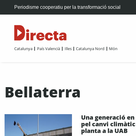
Periodisme cooperatiu per la transformació social
Catalunya
País Valencià
Illes
Catalunya Nord
Món
Bellaterra
Una generació en 
pel canvi climàtic
planta a la UAB