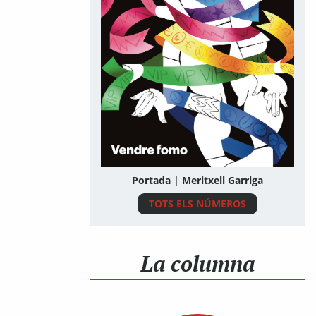
Portada | Meritxell Garriga
TOTS ELS NÚMEROS
La columna