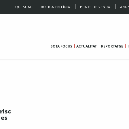
QUI SOM
BOTIGA EN LÍNIA
PUNTS DE VENDA
ANUN
SOTA FOCUS
ACTUALITAT
REPORTATGE
risc
 es