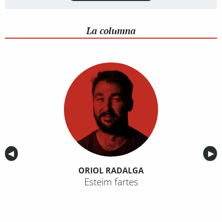
La columna
Anterior
◀︎
Sig
▶︎
ORIOL RADALGA
Esteim fartes