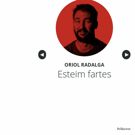
Anterior
◀︎
Sigu
▶︎
ORIOL RADALGA
Esteim fartes
Publicitat