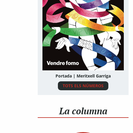
Portada | Meritxell Garriga
TOTS ELS NÚMEROS
La columna