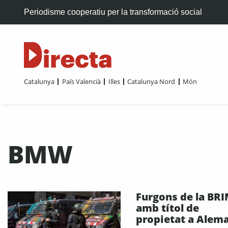
Periodisme cooperatiu per la transformació social
Catalunya
País Valencià
Illes
Catalunya Nord
Món
BMW
Furgons de la BR
amb títol de
propietat a Alem