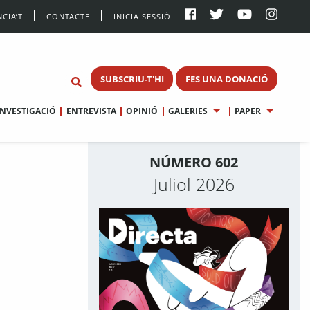
CIA’T
CONTACTE
INICIA SESSIÓ
SUBSCRIU-T'HI
FES UNA DONACIÓ
INVESTIGACIÓ
ENTREVISTA
OPINIÓ
GALERIES
PAPER
NÚMERO 602
Juliol 2026